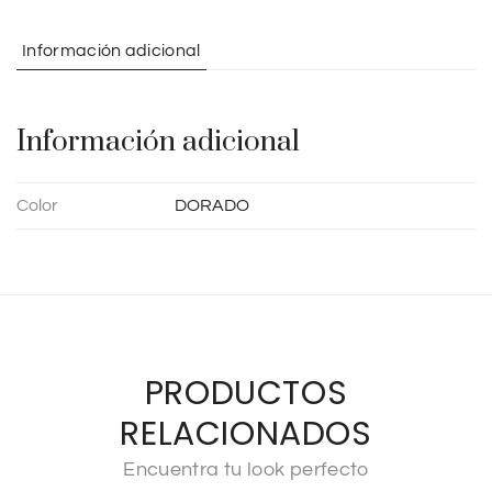
a
t
Información adicional
i
v
e
Información adicional
:
Color
DORADO
PRODUCTOS
RELACIONADOS
Encuentra tu look perfecto