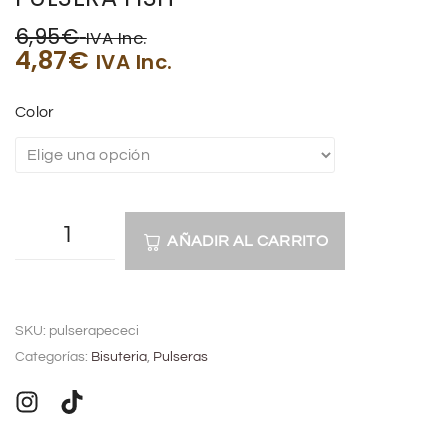
6,95
€
IVA Inc.
4,87
€
IVA Inc.
Color
AÑADIR AL CARRITO
A
l
SKU:
pulserapececi
t
Categorías:
Bisuteria
,
Pulseras
e
r
n