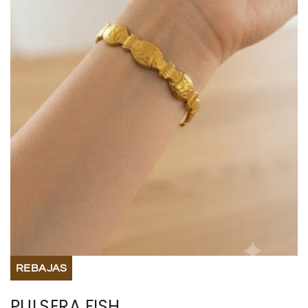
BISUTERIA
BOLSOS Y MONEDEROS
CALZADO
COMPLEMENTOS
TECNOLOGIA
HOGAR
TARJETAS REGALO
REBAJAS
PULSERA FISH