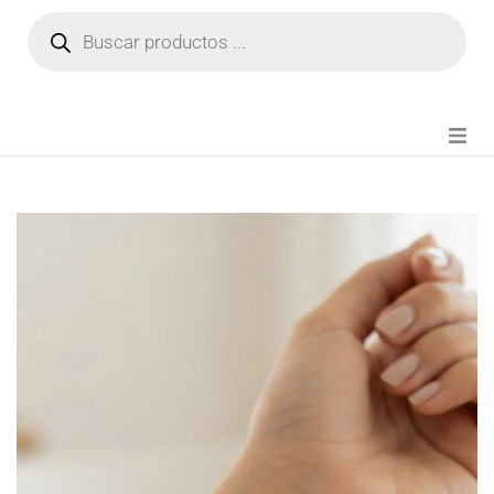
NOVEDADES
FIANZA TIKTOK
MODA CHICA
BEAUTY
PERFUMES