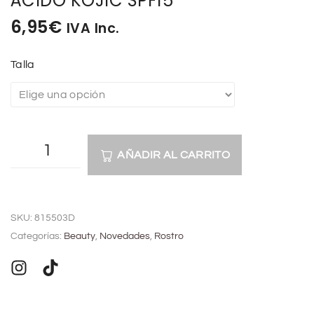
ÁCIDO KOJIC SPF15
6,95
€
IVA Inc.
Talla
AÑADIR AL CARRITO
A
l
SKU:
815503D
t
Categorías:
Beauty
,
Novedades
,
Rostro
e
r
n
a