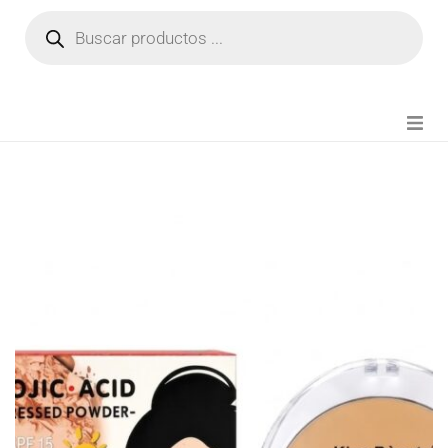
NOVEDADES
FIANZA TIKTOK
MODA CHICA
BEAUTY
PERFUMES