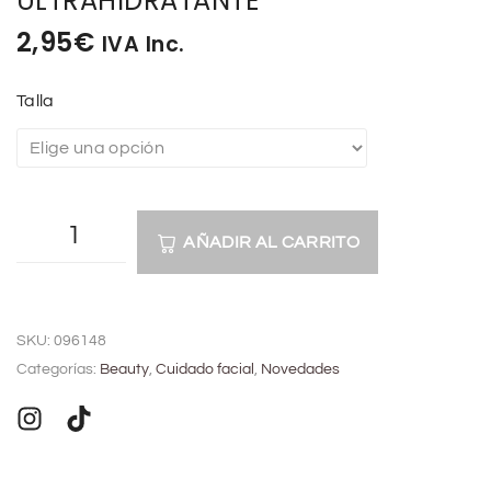
ULTRAHIDRATANTE
2,95
€
IVA Inc.
Talla
AÑADIR AL CARRITO
A
l
SKU:
096148
t
Categorías:
Beauty
,
Cuidado facial
,
Novedades
e
r
n
a