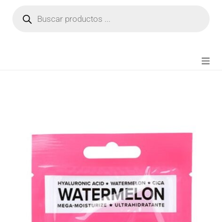
NOVEDADES
FIANZA TIKTOK
MODA CHICA
BEAUTY
PERFUMES