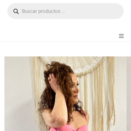
NOVEDADES
FIANZA TIKTOK
MODA CHICA
BEAUTY
PERFUMES