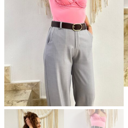
BISUTERIA
BOLSOS Y MONEDEROS
CALZADO
COMPLEMENTOS
TECNOLOGIA
HOGAR
TARJETAS REGALO