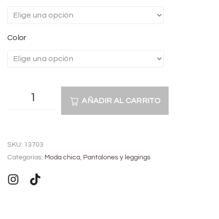
Color
AÑADIR AL CARRITO
A
l
SKU:
13703
t
Categorías:
Moda chica
,
Pantalones y leggings
e
r
n
a
t