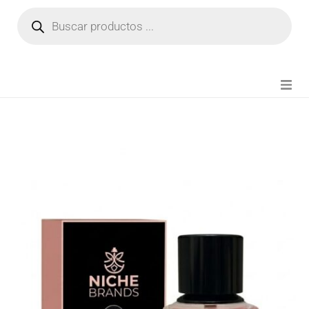
NOVEDADES
FIANZA TIKTOK
MODA CHICA
BEAUTY
PERFUMES