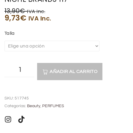
13,90
€
IVA Inc.
9,73
€
IVA Inc.
Talla
AÑADIR AL CARRITO
A
l
SKU:
517745
t
Categorías:
Beauty
,
PERFUMES
e
r
n