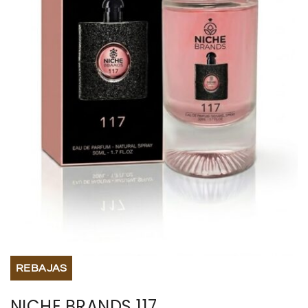
BISUTERIA
BOLSOS Y MONEDEROS
CALZADO
COMPLEMENTOS
TECNOLOGIA
HOGAR
TARJETAS REGALO
REBAJAS
NICHE BRANDS 117