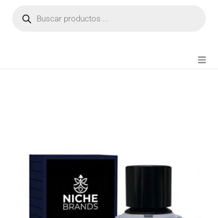
NOVEDADES
FIANZA TIKTOK
MODA CHICA
BEAUTY
PERFUMES