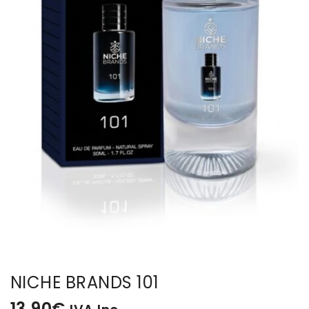
BISUTERIA
BOLSOS Y MONEDEROS
CALZADO
COMPLEMENTOS
TECNOLOGIA
HOGAR
TARJETAS REGALO
NICHE BRANDS 101
13,90
€