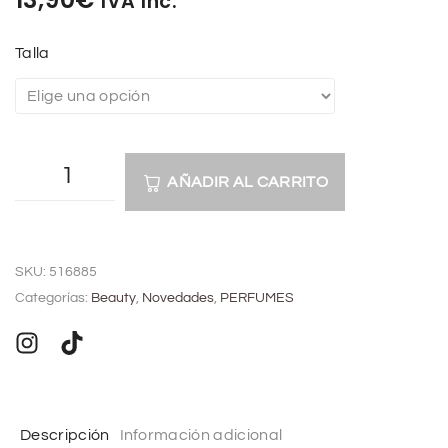
IVA Inc.
Talla
AÑADIR AL CARRITO
A
l
SKU:
516885
t
Categorías:
Beauty
,
Novedades
,
PERFUMES
e
r
n
a
t
Descripción
Información adicional