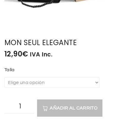
BISUTERIA
BOLSOS Y MONEDEROS
CALZADO
MON SEUL ELEGANTE
12,90
€
IVA Inc.
COMPLEMENTOS
Talla
TECNOLOGIA
HOGAR
TARJETAS REGALO
AÑADIR AL CARRITO
A
l