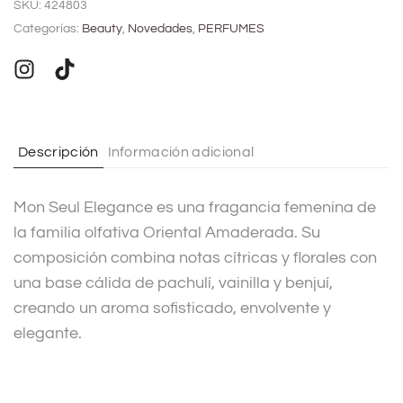
SKU:
424803
t
Categorías:
Beauty
,
Novedades
,
PERFUMES
e
r
n
a
t
Descripción
Información adicional
i
v
Mon Seul Elegance es una fragancia femenina de
e
la familia olfativa Oriental Amaderada. Su
:
composición combina notas cítricas y florales con
una base cálida de pachulí, vainilla y benjuí,
creando un aroma sofisticado, envolvente y
elegante.