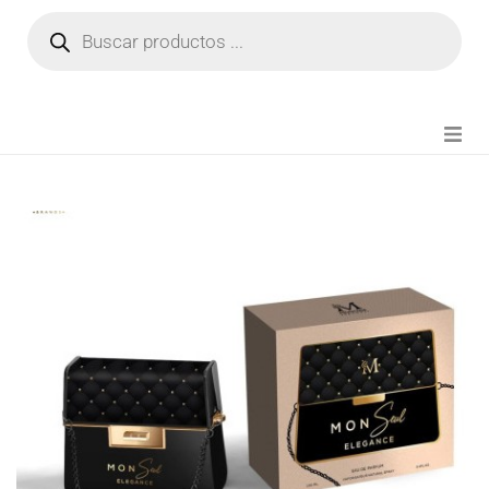
NOVEDADES
FIANZA TIKTOK
MODA CHICA
BEAUTY
PERFUMES