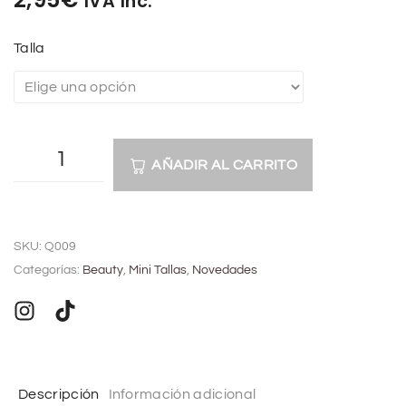
IVA Inc.
Talla
AÑADIR AL CARRITO
A
l
SKU:
Q009
t
Categorías:
Beauty
,
Mini Tallas
,
Novedades
e
r
n
a
t
Descripción
Información adicional