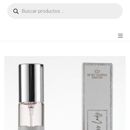
NOVEDADES
FIANZA TIKTOK
MODA CHICA
BEAUTY
PERFUMES