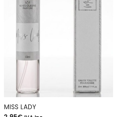
BISUTERIA
BOLSOS Y MONEDEROS
CALZADO
COMPLEMENTOS
TECNOLOGIA
HOGAR
TARJETAS REGALO
MISS LADY
2,95
€