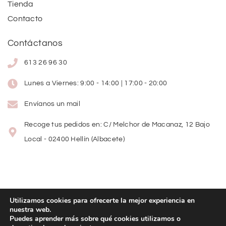
Tienda
Contacto
Contáctanos
613 26 96 30
Lunes a Viernes: 9:00 - 14:00 | 17:00 - 20:00
Envíanos un mail
Recoge tus pedidos en: C/ Melchor de Macanaz, 12 Bajo
Local - 02400 Hellín (Albacete)
Utilizamos cookies para ofrecerte la mejor experiencia en
nuestra web.
Copyright
©
2026
Lolitas Moda
Puedes aprender más sobre qué cookies utilizamos o