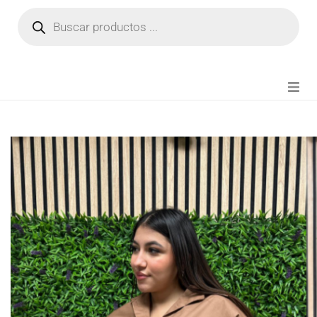
NOVEDADES
FIANZA TIKTOK
MODA CHICA
BEAUTY
PERFUMES