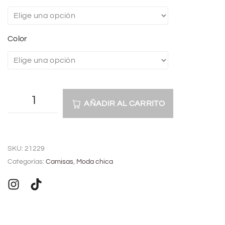
Color
AÑADIR AL CARRITO
A
l
SKU:
21229
t
Categorías:
Camisas
,
Moda chica
e
r
n
a
t