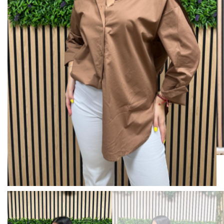
BISUTERIA
BOLSOS Y MONEDEROS
CALZADO
COMPLEMENTOS
TECNOLOGIA
HOGAR
TARJETAS REGALO