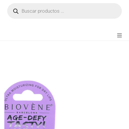
NOVEDADES
FIANZA TIKTOK
MODA CHICA
BEAUTY
PERFUMES