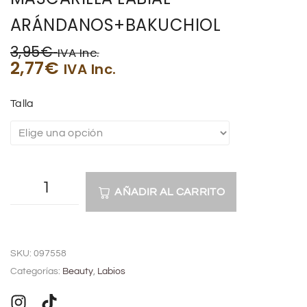
ARÁNDANOS+BAKUCHIOL
3,95
€
IVA Inc.
2,77
€
IVA Inc.
Talla
AÑADIR AL CARRITO
A
l
SKU:
097558
t
Categorías:
Beauty
,
Labios
e
r