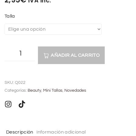
IVA Inc.
Talla
AÑADIR AL CARRITO
A
l
SKU:
Q022
t
Categorías:
Beauty
,
Mini Tallas
,
Novedades
e
r
n
a
t
Descripción
Información adicional