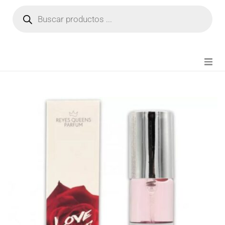
NOVEDADES
FIANZA TIKTOK
MODA CHICA
BEAUTY
PERFUMES