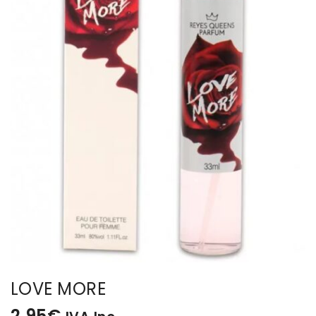
BISUTERIA
BOLSOS Y MONEDEROS
CALZADO
COMPLEMENTOS
TECNOLOGIA
HOGAR
TARJETAS REGALO
LOVE MORE
2,95
€