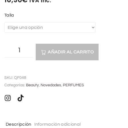
IVA Inc.
Talla
AÑADIR AL CARRITO
A
l
SKU:
QF048
t
Categorías:
Beauty
,
Novedades
,
PERFUMES
e
r
n
a
t
Descripción
Información adicional