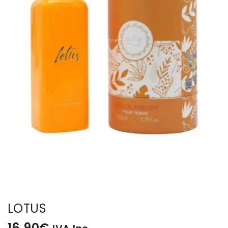
BISUTERIA
BOLSOS Y MONEDEROS
CALZADO
COMPLEMENTOS
TECNOLOGIA
HOGAR
TARJETAS REGALO
LOTUS
16,90
€