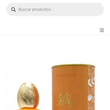
NOVEDADES
FIANZA TIKTOK
MODA CHICA
BEAUTY
PERFUMES