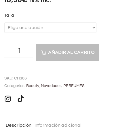
IVA Inc.
Talla
AÑADIR AL CARRITO
A
l
SKU:
CH386
t
Categorías:
Beauty
,
Novedades
,
PERFUMES
e
r
n
a
t
Descripción
Información adicional