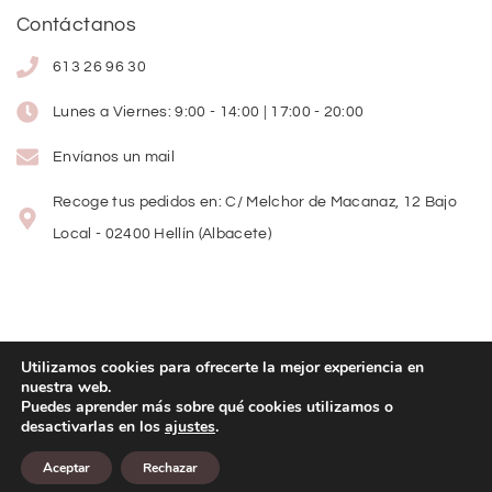
Contáctanos
613 26 96 30
Lunes a Viernes: 9:00 - 14:00 | 17:00 - 20:00
Envíanos un mail
Recoge tus pedidos en: C/ Melchor de Macanaz, 12 Bajo
Local - 02400 Hellín (Albacete)
Utilizamos cookies para ofrecerte la mejor experiencia en
nuestra web.
Copyright
©
2026
Lolitas Moda
Puedes aprender más sobre qué cookies utilizamos o
desactivarlas en los
ajustes
.
Diseño web:
Aceptar
Rechazar