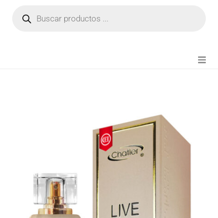
NOVEDADES
FIANZA TIKTOK
MODA CHICA
BEAUTY
PERFUMES