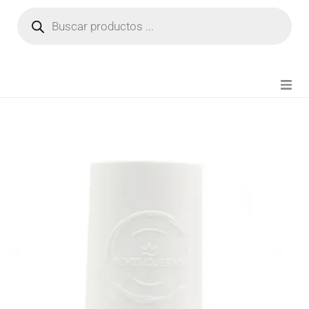
NOVEDADES
FIANZA TIKTOK
MODA CHICA
BEAUTY
PERFUMES