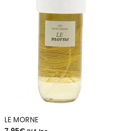
BISUTERIA
BOLSOS Y MONEDEROS
CALZADO
COMPLEMENTOS
TECNOLOGIA
HOGAR
TARJETAS REGALO
LE MORNE
7,95
€