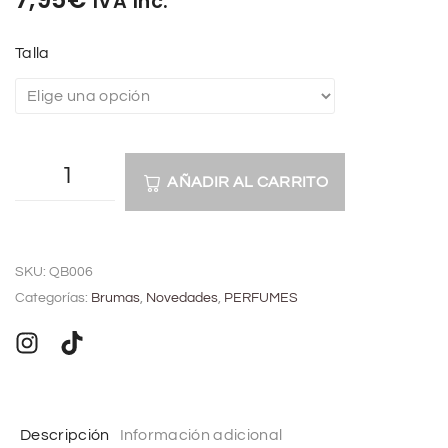
IVA Inc.
Talla
AÑADIR AL CARRITO
A
l
SKU:
QB006
t
Categorías:
Brumas
,
Novedades
,
PERFUMES
e
r
n
a
t
Descripción
Información adicional