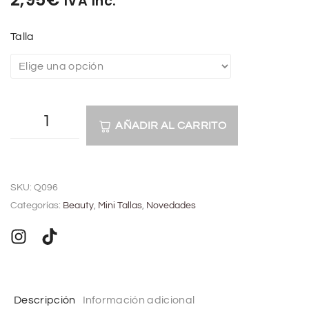
IVA Inc.
Talla
AÑADIR AL CARRITO
A
l
SKU:
Q096
t
Categorías:
Beauty
,
Mini Tallas
,
Novedades
e
r
n
a
t
Descripción
Información adicional