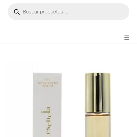
NOVEDADES
FIANZA TIKTOK
MODA CHICA
BEAUTY
PERFUMES