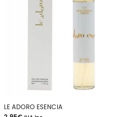
BISUTERIA
BOLSOS Y MONEDEROS
CALZADO
COMPLEMENTOS
TECNOLOGIA
HOGAR
TARJETAS REGALO
LE ADORO ESENCIA
2,95
€