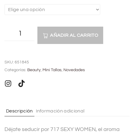
AÑADIR AL CARRITO
A
l
SKU:
651845
t
Categorías:
Beauty
,
Mini Tallas
,
Novedades
e
r
n
a
t
Descripción
Información adicional
i
v
Déjate seducir por 717 SEXY WOMEN, el aroma
e