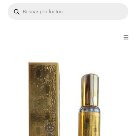
NOVEDADES
FIANZA TIKTOK
MODA CHICA
BEAUTY
PERFUMES