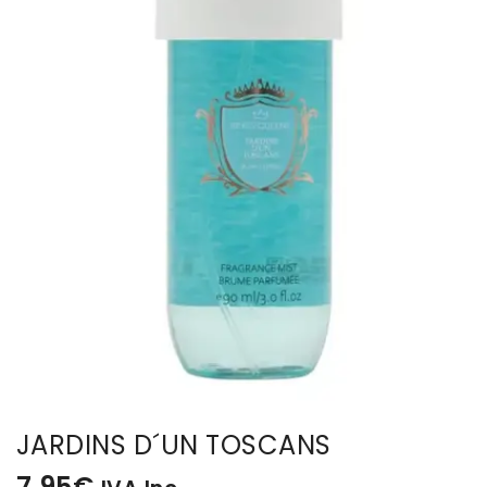
BISUTERIA
BOLSOS Y MONEDEROS
CALZADO
COMPLEMENTOS
TECNOLOGIA
HOGAR
TARJETAS REGALO
JARDINS D´UN TOSCANS
7,95
€