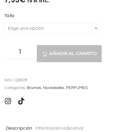
IVA Inc.
Talla
AÑADIR AL CARRITO
A
l
SKU:
QB028
t
Categorías:
Brumas
,
Novedades
,
PERFUMES
e
r
n
a
t
Descripción
Información adicional