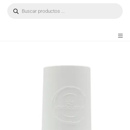
NOVEDADES
FIANZA TIKTOK
MODA CHICA
BEAUTY
PERFUMES