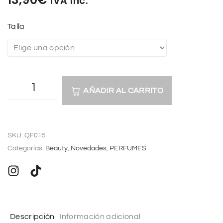
IVA Inc.
Talla
AÑADIR AL CARRITO
A
l
SKU:
QF015
t
Categorías:
Beauty
,
Novedades
,
PERFUMES
e
r
n
a
t
Descripción
Información adicional