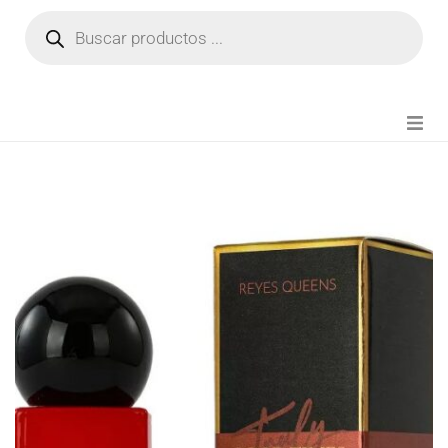
NOVEDADES
FIANZA TIKTOK
MODA CHICA
BEAUTY
PERFUMES