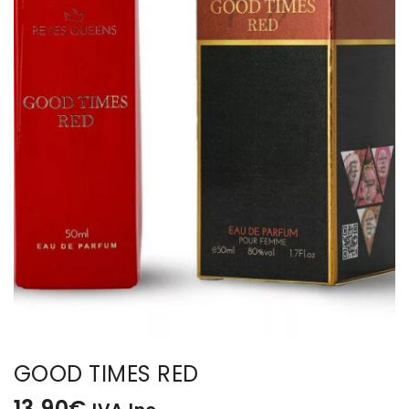
BISUTERIA
BOLSOS Y MONEDEROS
CALZADO
COMPLEMENTOS
TECNOLOGIA
HOGAR
TARJETAS REGALO
GOOD TIMES RED
13,90
€