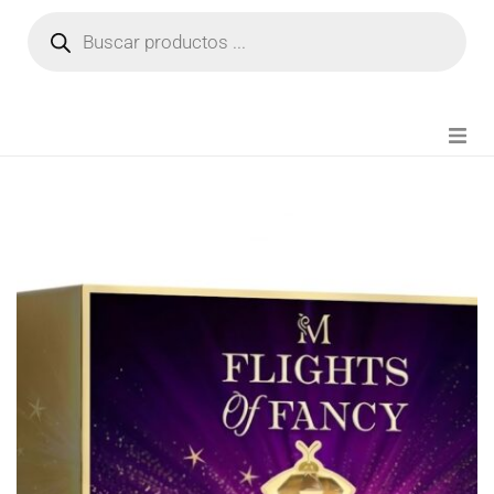
NOVEDADES
FIANZA TIKTOK
MODA CHICA
BEAUTY
PERFUMES