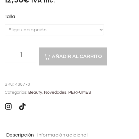
IVA Inc.
Talla
AÑADIR AL CARRITO
A
l
SKU:
438770
t
Categorías:
Beauty
,
Novedades
,
PERFUMES
e
r
n
a
t
Descripción
Información adicional