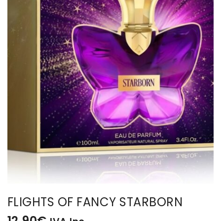
BISUTERIA
BOLSOS Y MONEDEROS
CALZADO
COMPLEMENTOS
TECNOLOGIA
HOGAR
TARJETAS REGALO
FLIGHTS OF FANCY STARBORN
12,90
€