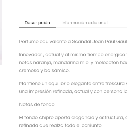
n
a
t
Descripción
Información adicional
i
v
Perfume equivalente a Scandal Jean Paul Gaul
e
:
Innovador , actual y al mismo tiempo energico 
notas naranja, mandarina miel y melocotón ha
cremoso y balsámico.
Mantiene un equilibrio elegante entre frescura
una impresión refinada, actual y con personali
Notas de fondo
El fondo chipre aporta elegancia y estructura,
refinada que realza todo el conjunto.