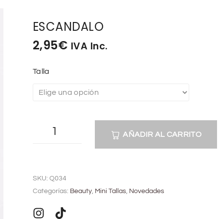
ESCANDALO
2,95
€
IVA Inc.
Talla
AÑADIR AL CARRITO
A
l
SKU:
Q034
t
Categorías:
Beauty
,
Mini Tallas
,
Novedades
e
r