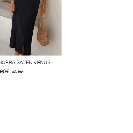
NCERA SATÉN VENUS
TOP COLITA DE RATON
CORTO
,90
€
IVA Inc.
6,95
€
IVA Inc.