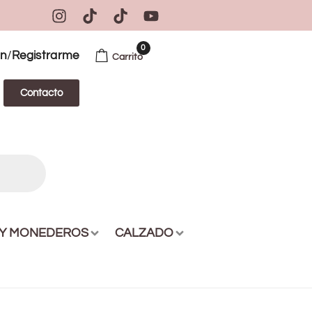
0
/
ón
Registrarme
Carrito
Contacto
 Y MONEDEROS
CALZADO