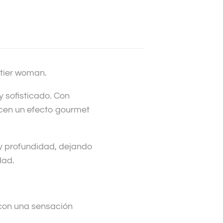
tier woman.
y sofisticado. Con
cen un efecto gourmet
 y profundidad, dejando
dad.
 con una sensación