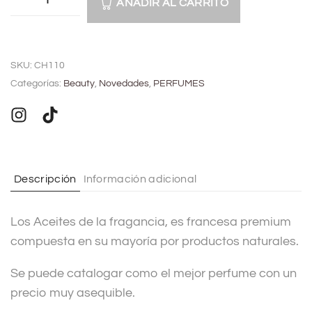
AÑADIR AL CARRITO
BISUTERIA
A
BOLSOS Y MONEDEROS
l
SKU:
CH110
t
Categorías:
Beauty
,
Novedades
,
PERFUMES
CALZADO
e
r
COMPLEMENTOS
n
a
t
TECNOLOGIA
Descripción
Información adicional
i
v
HOGAR
Los Aceites de la fragancia, es francesa premium
e
compuesta en su mayoría por productos naturales.
:
TARJETAS REGALO
Se puede catalogar como el mejor perfume con un
precio muy asequible.