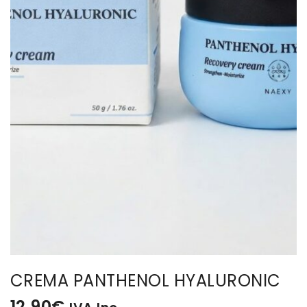
BISUTERIA
BOLSOS Y MONEDEROS
CALZADO
COMPLEMENTOS
TECNOLOGIA
HOGAR
TARJETAS REGALO
CREMA PANTHENOL HYALURONIC
12,90
€