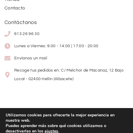
Contacto
Contáctanos
613 26 96 30
Lunes a Viernes: 9:00 - 14:00 | 17:00 - 20:00
Envíanos un mail
Recoge tus pedidos en: C/ Melchor de Macanaz, 12 Bajo
Local - 02400 Hellín (Albacete)
Utilizamos cookies para ofrecerte la mejor experiencia en
nuestra web.
Copyright
©
2026
Lolitas Moda
Puedes aprender más sobre qué cookies utilizamos o
desactivarlas en los
ajustes
.