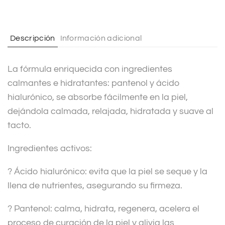
n
a
t
Descripción
Información adicional
i
v
La fórmula enriquecida con ingredientes
e
calmantes e hidratantes: pantenol y ácido
:
hialurónico, se absorbe fácilmente en la piel,
dejándola calmada, relajada, hidratada y suave al
tacto.
Ingredientes activos:
? Ácido hialurónico: evita que la piel se seque y la
llena de nutrientes, asegurando su firmeza.
? Pantenol: calma, hidrata, regenera, acelera el
proceso de curación de la piel y alivia las