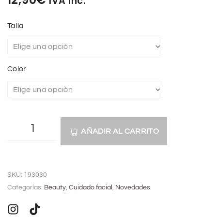
IVA Inc.
Talla
Color
AÑADIR AL CARRITO
A
l
SKU:
193030
t
Categorías:
Beauty
,
Cuidado facial
,
Novedades
e
r