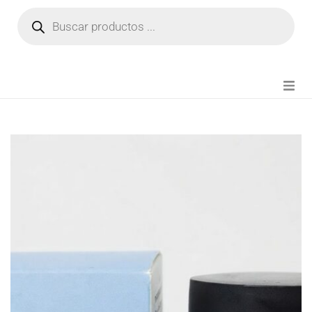
NOVEDADES
FIANZA TIKTOK
MODA CHICA
BEAUTY
PERFUMES