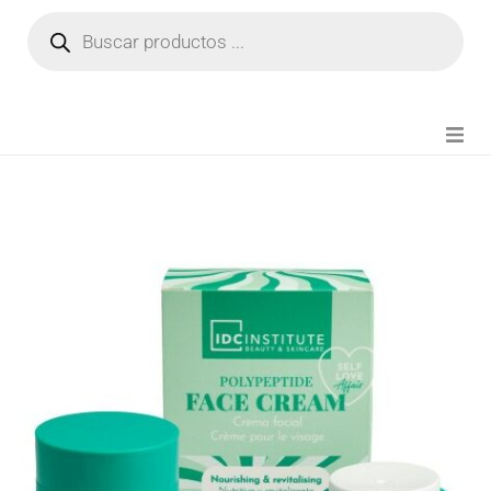
NOVEDADES
FIANZA TIKTOK
MODA CHICA
BEAUTY
PERFUMES