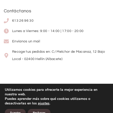
Contáctanos
613 26 96 30
Lunes a Viernes: 9:00 - 14:00 | 17:00 - 20:00
Envíanos un mail
Recoge tus pedidos en: C/ Melchor de Macanaz, 12 Bajo
Local - 02400 Hellín (Albacete)
Utilizamos cookies para ofrecerte la mejor experiencia en
nuestra web.
Copyright
©
2026
Lolitas Moda
Puedes aprender más sobre qué cookies utilizamos o
desactivarlas en los
ajustes
.
Diseño web:
Aceptar
Rechazar