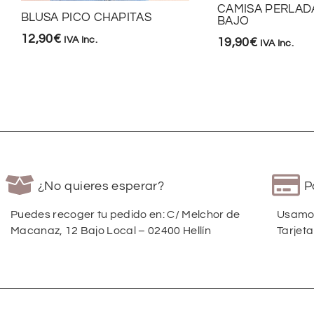
CAMISA PERLAD
BLUSA PICO CHAPITAS
BAJO
12,90
€
IVA Inc.
19,90
€
IVA Inc.
¿No quieres esperar?
P
Puedes recoger tu pedido en: C/ Melchor de
Usamos
Macanaz, 12 Bajo Local – 02400 Hellín
Tarjeta