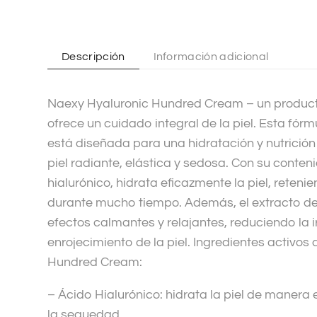
n
a
t
Descripción
Información adicional
i
v
Naexy Hyaluronic Hundred Cream – un product
e
ofrece un cuidado integral de la piel. Esta fór
:
está diseñada para una hidratación y nutrición
piel radiante, elástica y sedosa. Con su conten
hialurónico, hidrata eficazmente la piel, reten
durante mucho tiempo. Además, el extracto de
efectos calmantes y relajantes, reduciendo la ir
enrojecimiento de la piel. Ingredientes activos
Hundred Cream:
– Ácido Hialurónico: hidrata la piel de manera 
la sequedad.