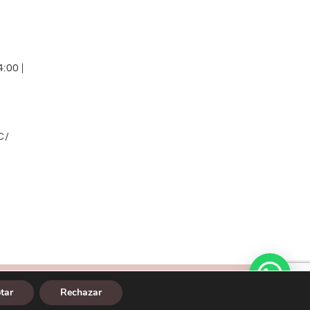
:00 |
C/
Diseño web:
tar
Rechazar