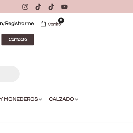
0
/
ón
Registrarme
Carrito
Contacto
 Y MONEDEROS
CALZADO