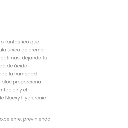
o fantástico que
mula única de crema
 óptimas, dejando tu
ido de ácido
iendo la humedad
 aloe proporciona
ritación y el
 de Naexy Hyaluronic
excelente, previniendo