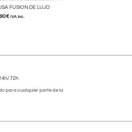
USA FUSION DE LUJO
LENCERA SATÉN VENU
,90
€
16,90
€
IVA Inc.
IVA Inc.
24h/72h
do para cualquier parte de la