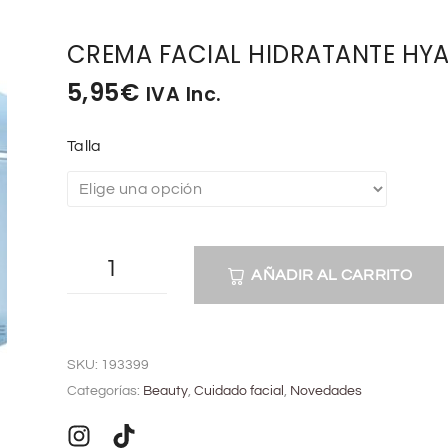
CREMA FACIAL HIDRATANTE HY
5,95
€
IVA Inc.
Talla
AÑADIR AL CARRITO
A
l
SKU:
193399
t
Categorías:
Beauty
,
Cuidado facial
,
Novedades
e
r