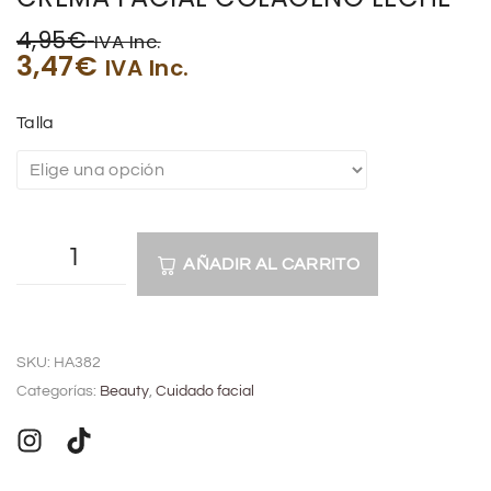
4,95
€
IVA Inc.
3,47
€
IVA Inc.
Talla
AÑADIR AL CARRITO
A
l
SKU:
HA382
t
Categorías:
Beauty
,
Cuidado facial
e
r
n