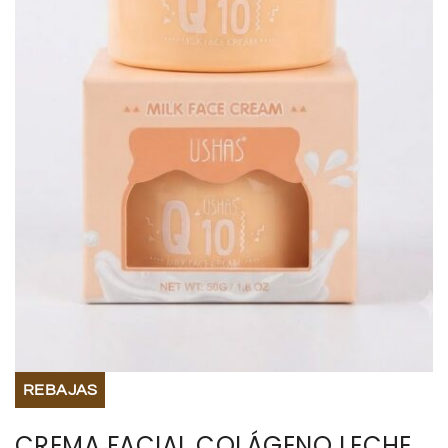
BISUTERIA
BOLSOS Y MONEDEROS
CALZADO
COMPLEMENTOS
TECNOLOGIA
HOGAR
TARJETAS REGALO
REBAJAS
CREMA FACIAL COLÁGENO LECHE