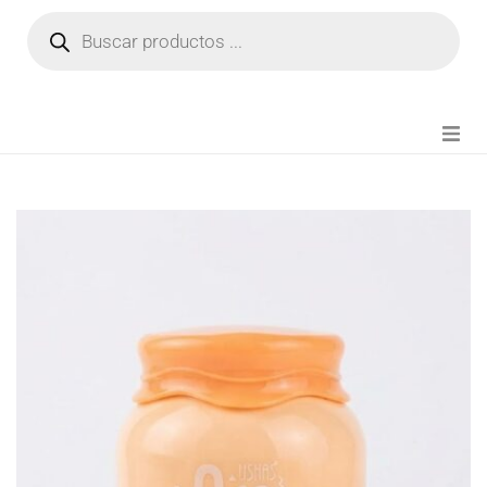
NOVEDADES
FIANZA TIKTOK
MODA CHICA
BEAUTY
PERFUMES