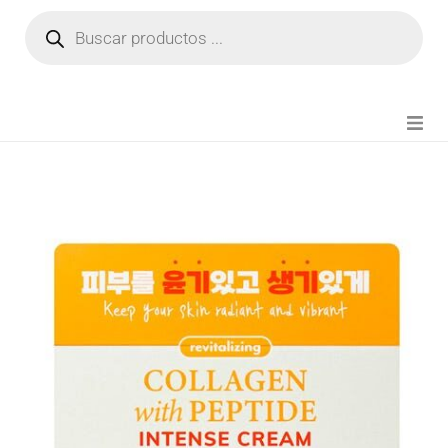
NOVEDADES
FIANZA TIKTOK
MODA CHICA
BEAUTY
PERFUMES