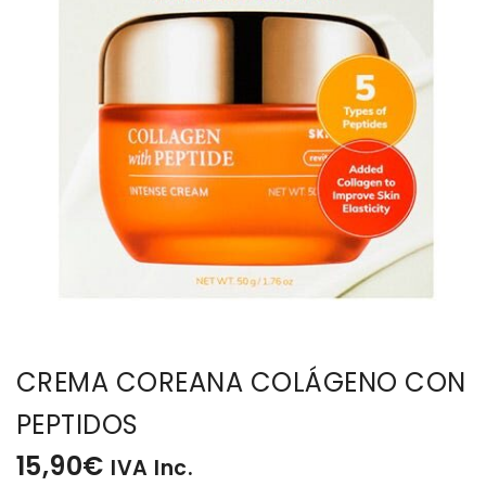
BISUTERIA
BOLSOS Y MONEDEROS
CALZADO
COMPLEMENTOS
TECNOLOGIA
HOGAR
CREMA COREANA COLÁGENO CON
TARJETAS REGALO
PEPTIDOS
15,90
€
IVA Inc.