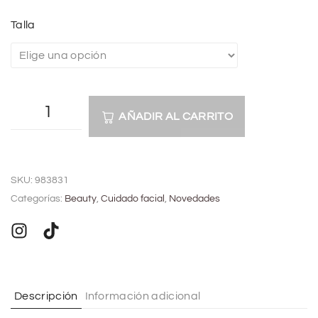
Talla
AÑADIR AL CARRITO
A
l
SKU:
983831
t
Categorías:
Beauty
,
Cuidado facial
,
Novedades
e
r
n
a
t
Descripción
Información adicional
i