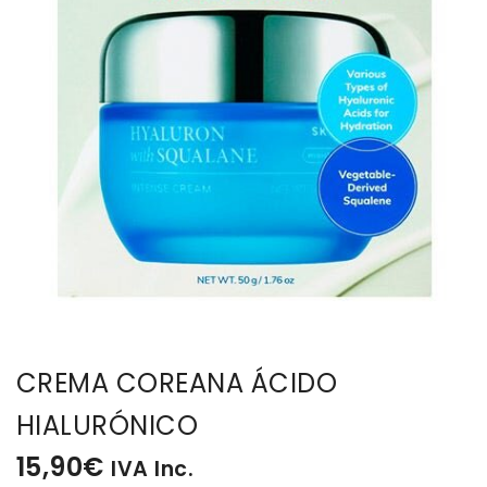
BISUTERIA
BOLSOS Y MONEDEROS
CALZADO
COMPLEMENTOS
TECNOLOGIA
HOGAR
CREMA COREANA ÁCIDO
TARJETAS REGALO
HIALURÓNICO
15,90
€
IVA Inc.