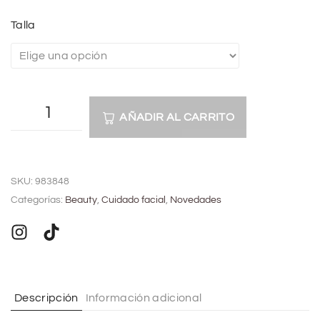
Talla
AÑADIR AL CARRITO
A
l
SKU:
983848
t
Categorías:
Beauty
,
Cuidado facial
,
Novedades
e
r
n
a
t
Descripción
Información adicional
i