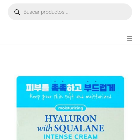
NOVEDADES
FIANZA TIKTOK
MODA CHICA
BEAUTY
PERFUMES