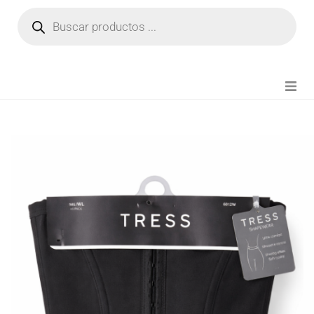
NOVEDADES
FIANZA TIKTOK
MODA CHICA
BEAUTY
PERFUMES