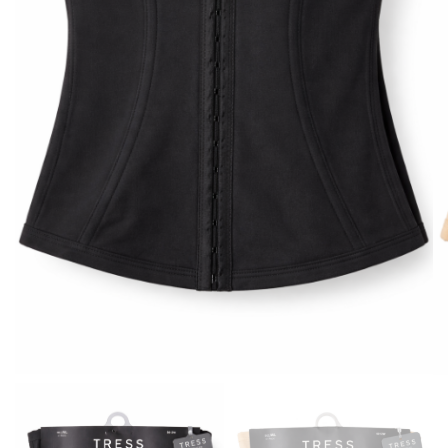
BISUTERIA
BOLSOS Y MONEDEROS
CALZADO
COMPLEMENTOS
TECNOLOGIA
HOGAR
TARJETAS REGALO