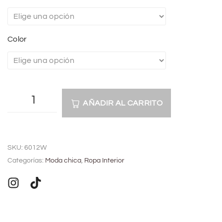
Color
AÑADIR AL CARRITO
A
l
SKU:
6012W
t
Categorías:
Moda chica
,
Ropa Interior
e
r
n
a
t