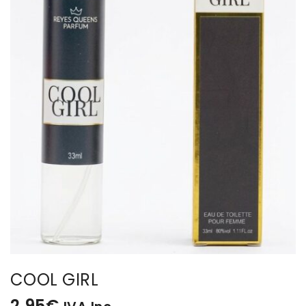
BISUTERIA
BOLSOS Y MONEDEROS
CALZADO
COMPLEMENTOS
TECNOLOGIA
HOGAR
TARJETAS REGALO
COOL GIRL
2,95
€