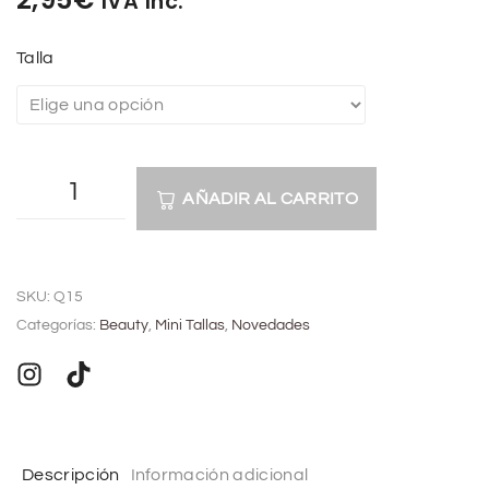
IVA Inc.
Talla
AÑADIR AL CARRITO
A
l
SKU:
Q15
t
Categorías:
Beauty
,
Mini Tallas
,
Novedades
e
r
n
a
t
Descripción
Información adicional