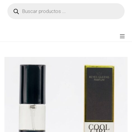
NOVEDADES
FIANZA TIKTOK
MODA CHICA
BEAUTY
PERFUMES