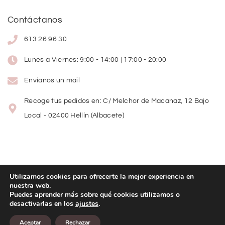
Contáctanos
613 26 96 30
Lunes a Viernes: 9:00 - 14:00 | 17:00 - 20:00
Envíanos un mail
Recoge tus pedidos en: C/ Melchor de Macanaz, 12 Bajo
Local - 02400 Hellín (Albacete)
Utilizamos cookies para ofrecerte la mejor experiencia en
nuestra web.
Copyright
©
2026
Lolitas Moda
Puedes aprender más sobre qué cookies utilizamos o
desactivarlas en los
ajustes
.
Diseño web:
Aceptar
Rechazar