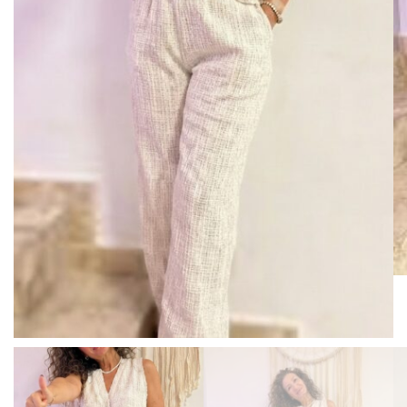
BISUTERIA
BOLSOS Y MONEDEROS
CALZADO
COMPLEMENTOS
TECNOLOGIA
HOGAR
TARJETAS REGALO