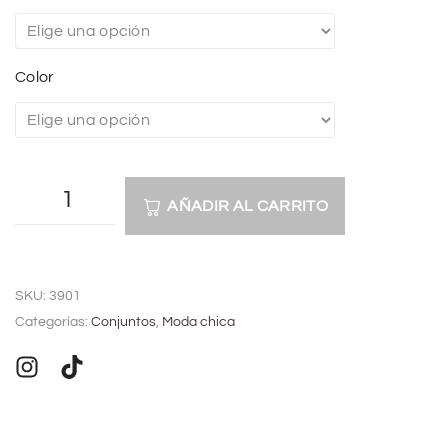
Color
AÑADIR AL CARRITO
A
l
SKU:
3901
t
Categorías:
Conjuntos
,
Moda chica
e
r
n
a
t