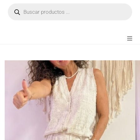
NOVEDADES
FIANZA TIKTOK
MODA CHICA
BEAUTY
PERFUMES