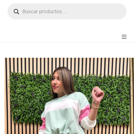
NOVEDADES
FIANZA TIKTOK
MODA CHICA
BEAUTY
PERFUMES