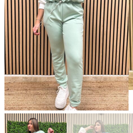
BISUTERIA
BOLSOS Y MONEDEROS
CALZADO
COMPLEMENTOS
TECNOLOGIA
HOGAR
TARJETAS REGALO