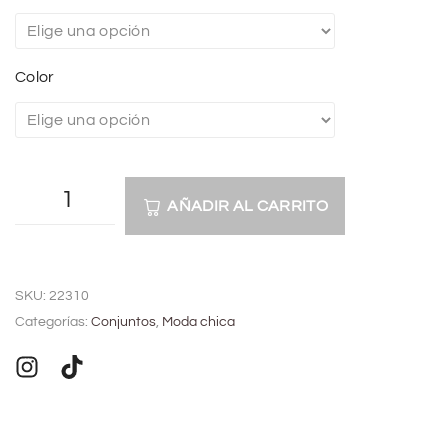
Color
AÑADIR AL CARRITO
A
l
SKU:
22310
t
Categorías:
Conjuntos
,
Moda chica
e
r
n
a
t