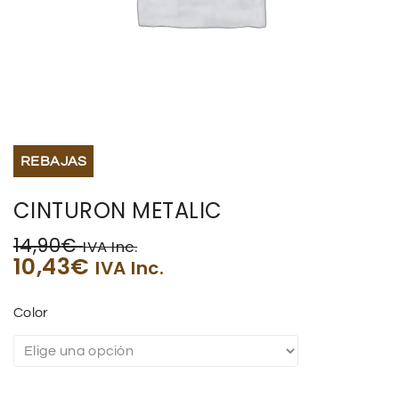
BISUTERIA
BOLSOS Y MONEDEROS
CALZADO
REBAJAS
COMPLEMENTOS
CINTURON METALIC
TECNOLOGIA
14,90
€
IVA Inc.
10,43
€
IVA Inc.
HOGAR
Color
TARJETAS REGALO