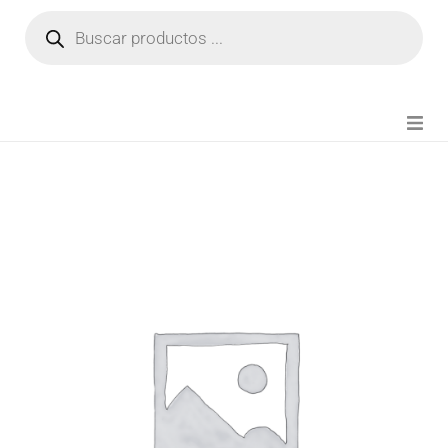
NOVEDADES
FIANZA TIKTOK
MODA CHICA
BEAUTY
PERFUMES