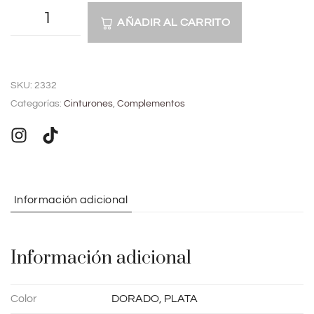
AÑADIR AL CARRITO
A
l
SKU:
2332
t
Categorías:
Cinturones
,
Complementos
e
r
n
a
t
Información adicional
i
v
e
Información adicional
:
Color
DORADO, PLATA