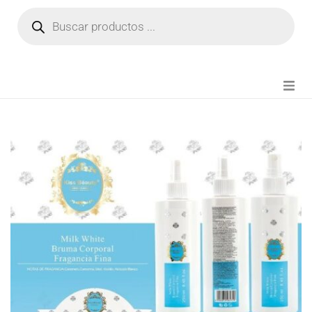
NOVEDADES
FIANZA TIKTOK
MODA CHICA
BEAUTY
PERFUMES