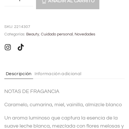
AÑADIR AL CARRITO
A
l
SKU:
2214307
t
Categorías:
Beauty
,
Cuidado personal
,
Novedades
e
r
n
a
t
Descripción
Información adicional
i
v
NOTAS DE FRAGANCIA
e
:
Caramelo, cumarina, miel, vainilla, almizcle blanco
Un aroma luminoso que captura la esencia de la
suave leche blanca, mezclada con flores melosas y