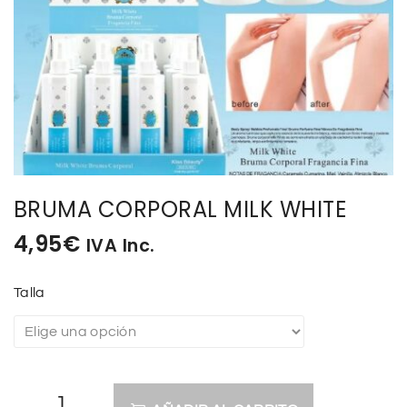
BISUTERIA
BOLSOS Y MONEDEROS
CALZADO
COMPLEMENTOS
BRUMA CORPORAL MILK WHITE
TECNOLOGIA
4,95
€
IVA Inc.
HOGAR
Talla
TARJETAS REGALO