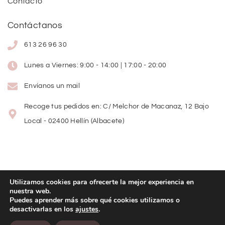
Contacto
Contáctanos
613 26 96 30
Lunes a Viernes: 9:00 - 14:00 | 17:00 - 20:00
Envíanos un mail
Recoge tus pedidos en: C/ Melchor de Macanaz, 12 Bajo
Local - 02400 Hellín (Albacete)
Utilizamos cookies para ofrecerte la mejor experiencia en
nuestra web.
Copyright
©
2026
Lolitas Moda
Puedes aprender más sobre qué cookies utilizamos o
desactivarlas en los
ajustes
.
Diseño web: