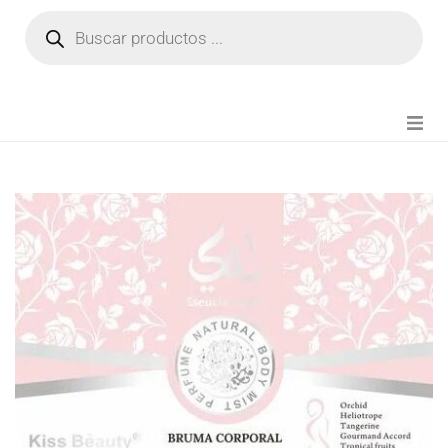
NOVEDADES
FIANZA TIKTOK
MODA CHICA
BEAUTY
PERFUMES