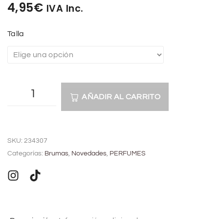
4,95
€
IVA Inc.
Talla
AÑADIR AL CARRITO
A
l
SKU:
234307
t
Categorías:
Brumas
,
Novedades
,
PERFUMES
e
r
n
a
t