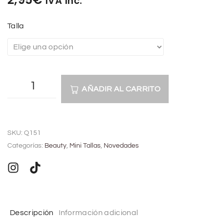
IVA Inc.
Talla
AÑADIR AL CARRITO
A
l
SKU:
Q151
t
Categorías:
Beauty
,
Mini Tallas
,
Novedades
e
r
n
a
t
Descripción
Información adicional