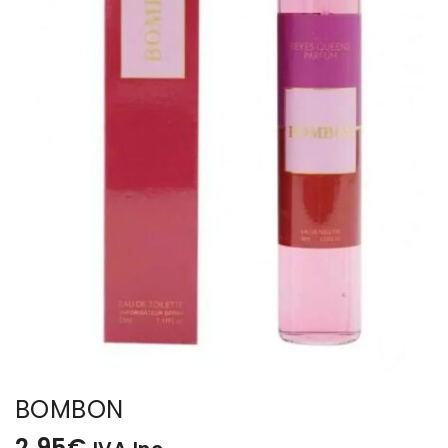
BISUTERIA
BOLSOS Y MONEDEROS
CALZADO
COMPLEMENTOS
TECNOLOGIA
HOGAR
TARJETAS REGALO
BOMBON
2,95
€