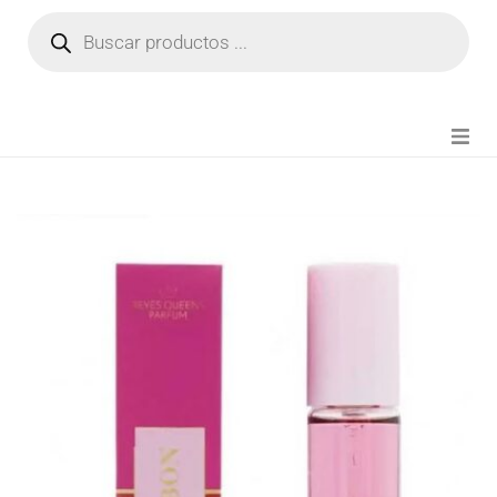
NOVEDADES
FIANZA TIKTOK
MODA CHICA
BEAUTY
PERFUMES