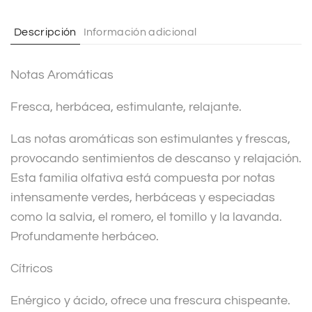
a
t
Descripción
Información adicional
i
v
Notas Aromáticas
e
:
Fresca, herbácea, estimulante, relajante.
Las notas aromáticas son estimulantes y frescas,
provocando sentimientos de descanso y relajación.
Esta familia olfativa está compuesta por notas
intensamente verdes, herbáceas y especiadas
como la salvia, el romero, el tomillo y la lavanda.
Profundamente herbáceo.
Cítricos
Enérgico y ácido, ofrece una frescura chispeante.