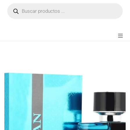
NOVEDADES
FIANZA TIKTOK
MODA CHICA
BEAUTY
PERFUMES