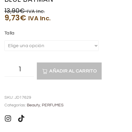
13,90
€
IVA Inc.
9,73
€
IVA Inc.
Talla
AÑADIR AL CARRITO
A
l
SKU:
JD17629
t
Categorías:
Beauty
,
PERFUMES
e
r
n