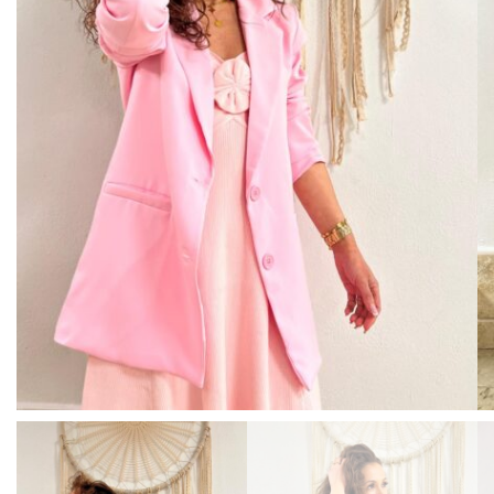
BISUTERIA
BOLSOS Y MONEDEROS
CALZADO
COMPLEMENTOS
TECNOLOGIA
HOGAR
TARJETAS REGALO