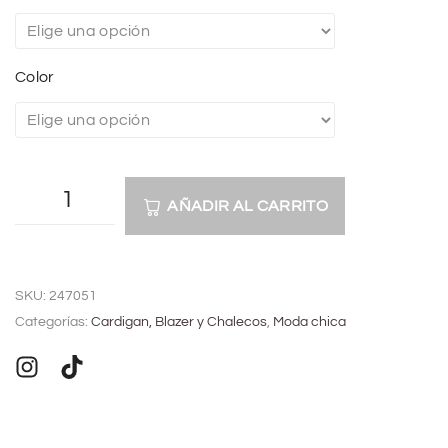
Color
AÑADIR AL CARRITO
A
l
SKU:
247051
t
Categorías:
Cardigan, Blazer y Chalecos
,
Moda chica
e
r
n
a
t