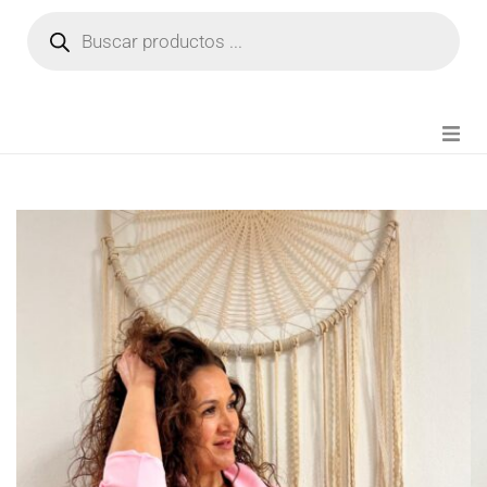
NOVEDADES
FIANZA TIKTOK
MODA CHICA
BEAUTY
PERFUMES