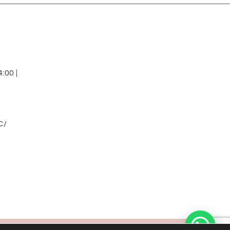
:00 |
C/
Diseño web: