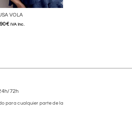
USA VOLA
BODY ESCOTE CUADR
,90
€
13,90
€
IVA Inc.
IVA Inc.
24h/72h
do para cualquier parte de la