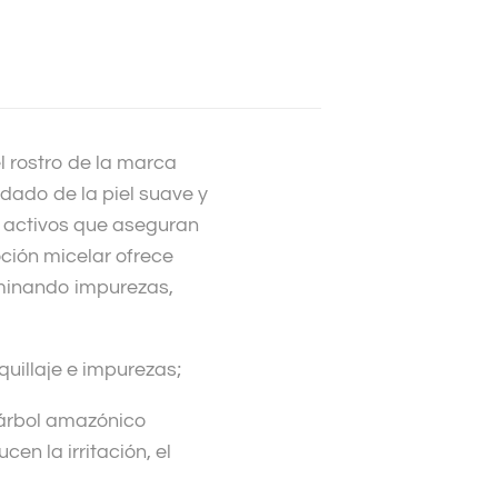
l rostro de la marca
dado de la piel suave y
es activos que aseguran
oción micelar ofrece
liminando impurezas,
quillaje e impurezas;
 árbol amazónico
en la irritación, el