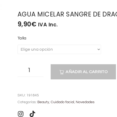
AGUA MICELAR SANGRE DE DR
9,90
€
IVA Inc.
Talla
AÑADIR AL CARRITO
A
l
SKU:
191845
t
Categorías:
Beauty
,
Cuidado facial
,
Novedades
e
r