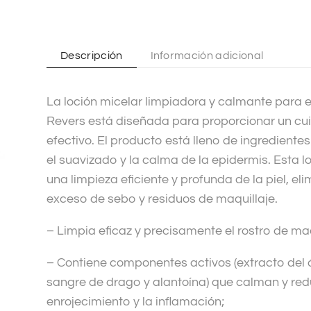
n
a
t
Descripción
Información adicional
i
v
La loción micelar limpiadora y calmante para e
e
Revers está diseñada para proporcionar un cui
:
efectivo. El producto está lleno de ingredient
el suavizado y la calma de la epidermis. Esta l
una limpieza eficiente y profunda de la piel, e
exceso de sebo y residuos de maquillaje.
– Limpia eficaz y precisamente el rostro de ma
– Contiene componentes activos (extracto del
sangre de drago y alantoína) que calman y reduc
enrojecimiento y la inflamación;