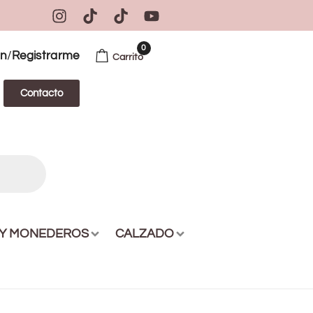
0
/
ón
Registrarme
Carrito
Contacto
 Y MONEDEROS
CALZADO