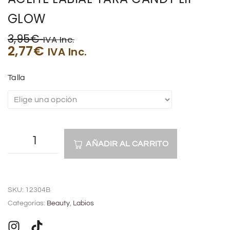
GLOW
3,95
€
IVA Inc.
2,77
€
IVA Inc.
Talla
AÑADIR AL CARRITO
A
l
SKU:
12304B
t
Categorías:
Beauty
,
Labios
e
r