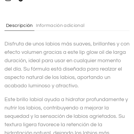
n
a
t
Descripción
Información adicional
i
v
Disfruta de unos labios más suaves, brillantes y con
e
efecto volumen gracias a este lip glow oil de larga
:
duración, ideal para usar en cualquier momento
del día. Su fórmula está diseñada para realzar el
aspecto natural de los labios, aportando un
acabado luminoso y atractivo.
Este brillo labial ayuda a hidratar profundamente y
nutrir los labios, contribuyendo a mejorar la
sequedad y la sensación de labios agrietados. Su
textura ligera favorece la retención de la
hidratación natural, dejando los labios más