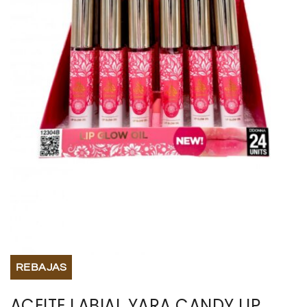
BISUTERIA
BOLSOS Y MONEDEROS
CALZADO
COMPLEMENTOS
TECNOLOGIA
HOGAR
TARJETAS REGALO
REBAJAS
ACEITE LABIAL YARA CANDY LIP