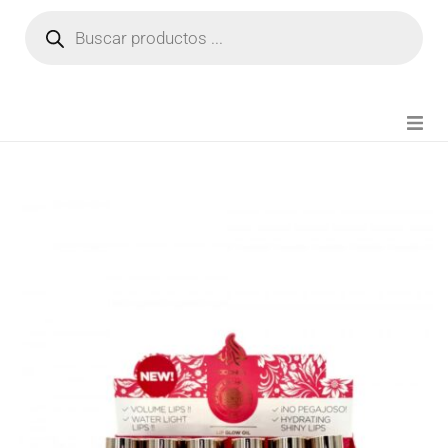
NOVEDADES
FIANZA TIKTOK
MODA CHICA
BEAUTY
PERFUMES