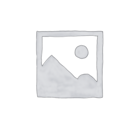
BISUTERIA
BOLSOS Y MONEDEROS
CALZADO
COMPLEMENTOS
TECNOLOGIA
HOGAR
TARJETAS REGALO