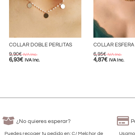
COLLAR DOBLE PERLITAS
COLLAR ESFERA
9,90
€
6,95
€
IVA Inc.
IVA Inc.
6,93
€
4,87
€
IVA Inc.
IVA Inc.
¿No quieres esperar?
P
Puedes recoger tu pedido en: C/ Melchor de
Usamos