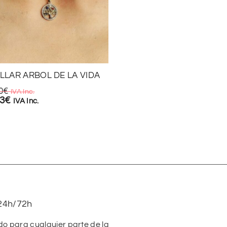
LLAR ARBOL DE LA VIDA
CAJA DE ANILLOS EN TO
0
€
4,95
€
IVA Inc.
IVA Inc.
93
€
3,47
€
IVA Inc.
IVA Inc.
24h/72h
do para cualquier parte de la