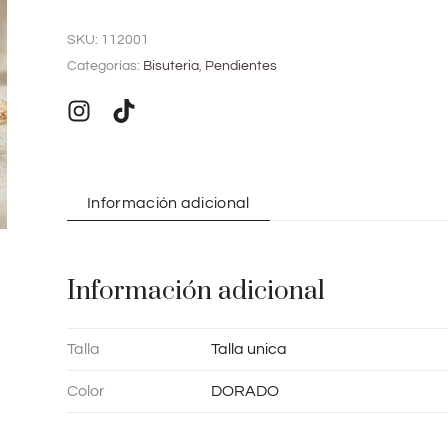
l
SKU:
112001
t
Categorías:
Bisuteria
,
Pendientes
e
r
n
a
t
Información adicional
i
v
e
Información adicional
:
Talla
Talla unica
Color
DORADO