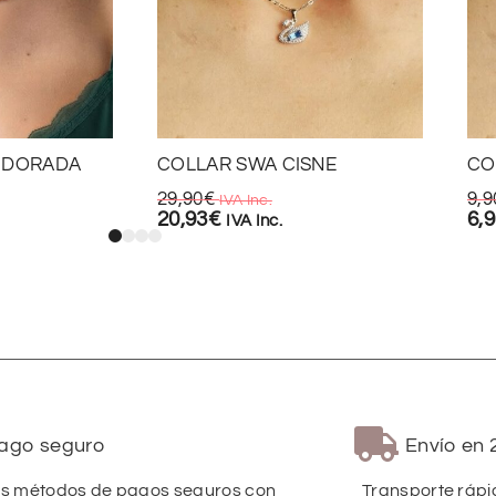
 DORADA
COLLAR SWA CISNE
CO
29,90
€
9,9
IVA Inc.
20,93
€
6,
IVA Inc.
ago seguro
Envío en 
 métodos de pagos seguros con
Transporte rápi