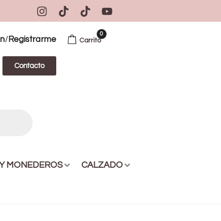
0
/
ón
Registrarme
Carrito
Contacto
 Y MONEDEROS
CALZADO