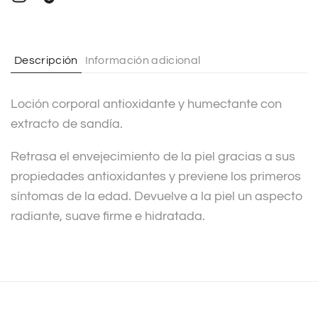
n
a
t
Descripción
Información adicional
i
v
Loción corporal antioxidante y humectante con
e
extracto de sandía.
:
Retrasa el envejecimiento de la piel gracias a sus
propiedades antioxidantes y previene los primeros
síntomas de la edad. Devuelve a la piel un aspecto
radiante, suave firme e hidratada.