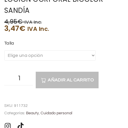
SANDÍA
4,95
€
IVA Inc.
3,47
€
IVA Inc.
Talla
AÑADIR AL CARRITO
A
l
SKU:
911732
t
Categorías:
Beauty
,
Cuidado personal
e
r