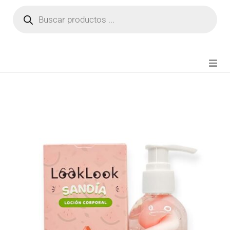
NOVEDADES
FIANZA TIKTOK
MODA CHICA
BEAUTY
PERFUMES