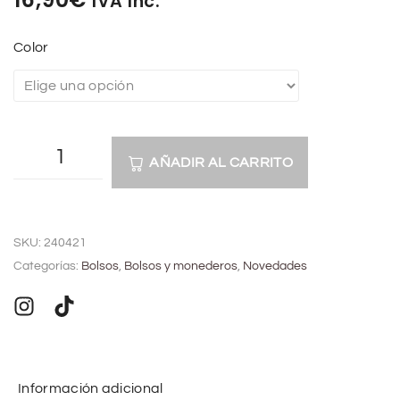
IVA Inc.
Color
AÑADIR AL CARRITO
A
l
SKU:
240421
t
Categorías:
Bolsos
,
Bolsos y monederos
,
Novedades
e
r
n
a
t
Información adicional