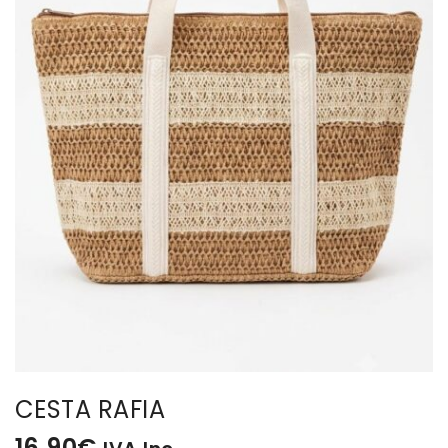
BISUTERIA
BOLSOS Y MONEDEROS
CALZADO
COMPLEMENTOS
TECNOLOGIA
HOGAR
TARJETAS REGALO
CESTA RAFIA
16,90
€