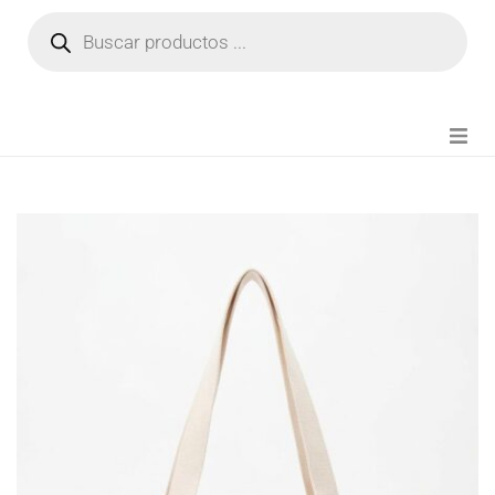
NOVEDADES
FIANZA TIKTOK
MODA CHICA
BEAUTY
PERFUMES