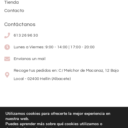
Tienda
Contacto
Contáctanos
613 26 96 30
Lunes a Viernes: 9:00 - 14:00 | 17:00 - 20:00
Envíanos un mail
Recoge tus pedidos en: C/ Melchor de Macanaz, 12 Bajo
Local - 02400 Hellín (Albacete)
Utilizamos cookies para ofrecerte la mejor experiencia en
nuestra web.
Copyright
©
2026
Lolitas Moda
Puedes aprender más sobre qué cookies utilizamos o