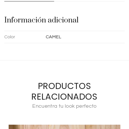
i
v
e
Información adicional
:
Color
CAMEL
PRODUCTOS
RELACIONADOS
Encuentra tu look perfecto